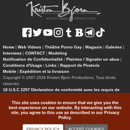
Home
|
Web Videos
|
Théâtre Porno Gay
|
Magasin
|
Galeries
|
Inteviews
|
CONTACT
|
Modeling
Notification de Confidentialité
|
Plaintes / Signaler un abus
|
Conditions d'Usage
|
Links
|
Rapport de Piraterie
Mobile
|
Expédition et la livraison
Copyright © 1997-2026 Kristen Bjorn Productions. Tous droits
réservés.
18 U.S.C 2257 Déclaration de conformité avec les requis de
registre de données.
. Powered by
BDST.inc
Les modèles
montrés sur cette page avaient tous plus de 18 ans au
This site uses cookies to ensure that we give you the
best experience on our website. By interacting with this
moment de la photographie. Ce contenu est inapproprié
site, you agree to this use as described in our Privacy
pour mineurs et des précautions extrêmes devrais être
Policy.
prises pour assurer qu'il n'est pas vu par aucun mineur.
PRIVACY POLICY
ACCEPT COOKIES