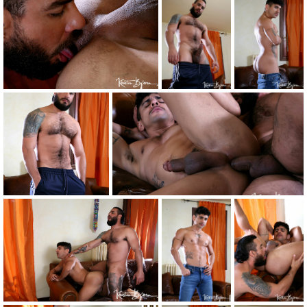
n'est jamais suffisante pour Simon, alors il
retourne Lucas et le monte par derrière. Simon
aime un homme chaud à 4 pattes et enfonce
sa bite durement et profondément dans le cul
chaud et musclé de Lucas. Après avoir
enfoncé sa bite dans et hors de Lucas, il est
temps de passer à une autre position. Lucas
se retourne sur le côté et Simon arrive par
derrière. Ces incroyables muscles du cul de
Lucas rendent Simon fou de plaisir et de désir
alors qu'il continue de baiser Lucas jusqu'au
bord. Avant que Lucas n'éjacule, Simon se
positionne au-dessus de Lucas pour qu'il
puisse manger son trou poilu. Simon est
retourné de plaisir et souffle sa charge chaude
de sperme dans la gorge de Lucas. Avec le
goût du sperme sur ses lèvres et sa langue,
Simon retourne manger le trou de Simon puis