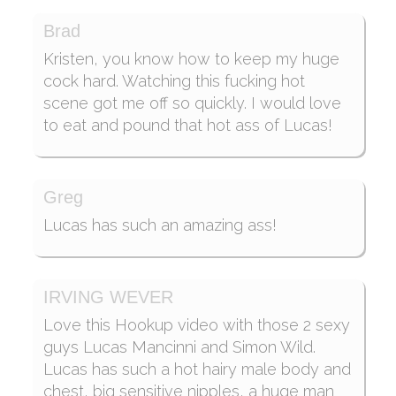
complètement fasciné par ce cul
incroyablement sculpté en mouvement devant
Brad
lui. Le geste audacieux de Simon porte ses
Kristen, you know how to keep my huge
fruits et le plan cul est lancé ! Une fois à
cock hard. Watching this fucking hot
l'intérieur de l'appartement de Lucas, les
scene got me off so quickly. I would love
baisers intenses et passionnés commencent.
to eat and pound that hot ass of Lucas!
Les mains se baladent partout et Lucas
localise rapidement la grosse bite
grandissante de Simon et baisse
Greg
immédiatement son jogging et fait tomber le
prix. Lucas lâche sa bite palpitante et après un
Lucas has such an amazing ass!
court combat de bites, il tombe à genoux pour
adorer la grosse bite poilue de Simon. Simon
se rend vite compte que Lucas est un suceur
IRVING WEVER
de bite expert et profite de la situation pour lui
Love this Hookup video with those 2 sexy
donner sa bite puis attrape ses couilles et les
guys Lucas Mancinni and Simon Wild.
enfonce également dans sa bouche. Aussi
Lucas has such a hot hairy male body and
incroyable que soit la succion de bite, Simon
chest, big sensitive nipples, a huge man