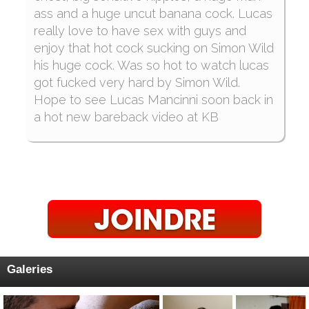
est distrait par cet énorme cul de Lucas. Simon
ass and a huge uncut banana cock. Lucas
allonge Lucas sur le canapé, écarte les
really love to have sex with guys and
jambes et plonge pour un festin torride. Simon
enjoy that hot cock sucking on Simon Wild
fait courir sa langue de haut en bas sur toute la
his huge cock. Was so hot to watch lucas
longueur du cul de Lucas, puis se lance dans
got fucked very hard by Simon Wild.
le régal de sa vie. La langue de Simon se fraye
Hope to see Lucas Mancinni soon back in
un chemin autour et profondément à l'intérieur
a hot new bareback video at KB
de ce magnifique cul. Debout, Simon teste le
cul de Lucas avec sa tête de bite gonflée,
sentant que plus de lubrifiant est nécessaire,
Simon se remet à manger le cul un peu plus
longtemps. Avec l'intensité des compétences
expertes de Simon en matière de bouffe de
cul, Lucas est trempé et Simon enfonce sa
grosse bite profondément à l'intérieur. En
poussant sa bite dans et hors du cul de Lucas
Galeries
plusieurs fois, Simon sent qu'il est prêt et
commence sa baise profonde. Une position