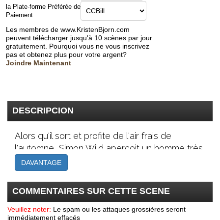
la Plate-forme Préférée de
Paiement
Les membres de www.KristenBjorn.com
peuvent télécharger jusqu'à 10 scènes par jour
gratuitement. Pourquoi vous ne vous inscrivez
pas et obtenez plus pour votre argent?
Joindre Maintenant
DESCRIPCION
Alors qu'il sort et profite de l'air frais de
l'automne, Simon Wild aperçoit un homme très
sexy, Lucas Mancinni, et se moque de la
DAVANTAGE
prudence et tente sa chance. Simon s'arrête
pour parler à Lucas et découvre qu'il habite
COMMENTAIRES SUR CETTE SCENE
juste au coin de la rue et l'invite à revenir chez
lui. Alors que Simon suit Lucas chez lui, il est
Veuillez noter:
Le spam ou les attaques grossières seront
immédiatement effacés