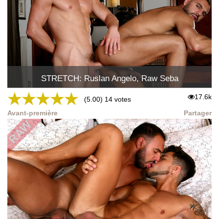
STRETCH: Ruslan Angelo, Raw Seba
★
★
★
★
★
17.6k
(5.00) 14 votes
Avant-première
Partager