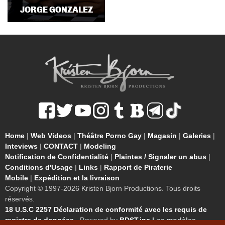
JORGE GONZALEZ
Home
|
Web Videos
|
Théâtre Porno Gay
|
Magasin
|
Galeries
|
Inteviews
|
CONTACT
|
Modeling
Notification de Confidentialité
|
Plaintes / Signaler un abus
|
Conditions d'Usage
|
Links
|
Rapport de Piraterie
Mobile
|
Expédition et la livraison
Copyright © 1997-2026 Kristen Bjorn Productions. Tous droits
réservés.
18 U.S.C 2257 Déclaration de conformité avec les requis de
registre de données.
. Powered by
BDST.inc
Les modèles