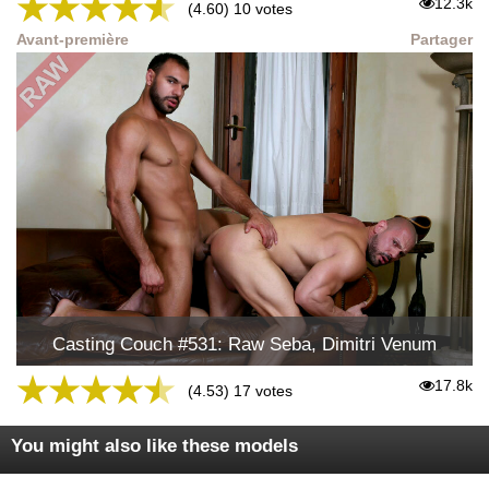
★
★
★
★
★
12.3k
(4.60) 10 votes
Avant-première
Partager
Casting Couch #531: Raw Seba, Dimitri Venum
★
★
★
★
★
17.8k
(4.53) 17 votes
You might also like these models