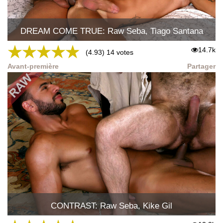
DREAM COME TRUE: Raw Seba, Tiago Santana
★
★
★
★
★
14.7k
(4.93) 14 votes
Avant-première
Partager
CONTRAST: Raw Seba, Kike Gil